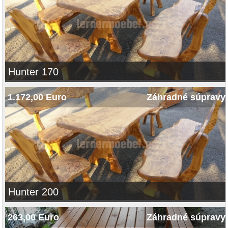
Hunter 170
1.172,00 Euro
Záhradné súpravy
Hunter 200
263,00 Euro
Záhradné súpravy