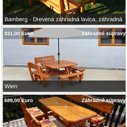
Bamberg - Drevená záhradná lavica, záhradná
súprava, záhradný nábytok, záhradný stôl,
331,00 Euro
Záhradné súpravy
stolička
Wien
689,00 Euro
Záhradné súpravy