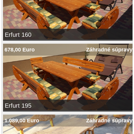
Erfurt 160
678,00 Euro
Záhradné súpravy
Erfurt 195
1.089,00 Euro
Záhradné súpravy