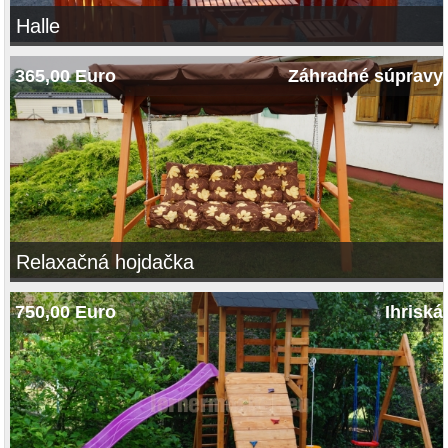
Halle
365,00 Euro
Záhradné súpravy
Relaxačná hojdačka
750,00 Euro
Ihriská