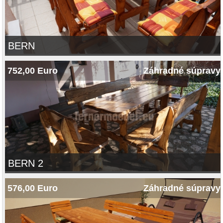
BERN
752,00 Euro
Záhradné súpravy
BERN 2
576,00 Euro
Záhradné súpravy