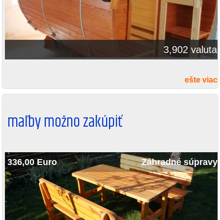
3,902 valuta
ešte viac
maľby možno zakúpiť
336,00 Euro
Záhradné súpravy