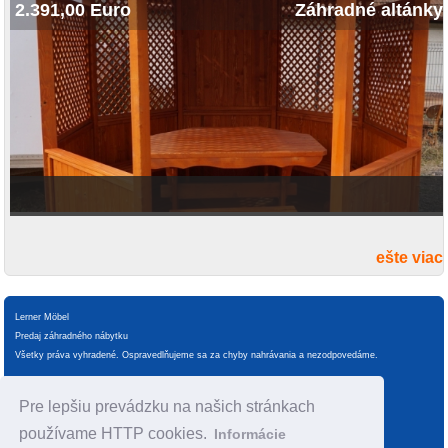
2.391,00 Euro
Záhradné altánky
ešte viac
Lerner Möbel
Predaj záhradného nábytku
Všetky práva vyhradené. Ospravedlňujeme sa za chyby nahrávania a nezodpovedáme.
Manipulácia s údajmi
VOP
Pre lepšiu prevádzku na našich stránkach
Spracovanie cookies
odtlačok
používame HTTP cookies.
Informácie
mapa stránok