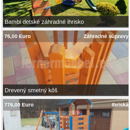
Bambi detské záhradné ihrisko
76,00 Euro
Záhradné súpravy
Drevený smetný kôš
776,00 Euro
Ihriská