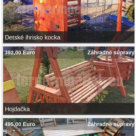
Detské ihrisko kocka
392,00 Euro
Záhradné súpravy
Hojdačka
495,00 Euro
Záhradné súpravy