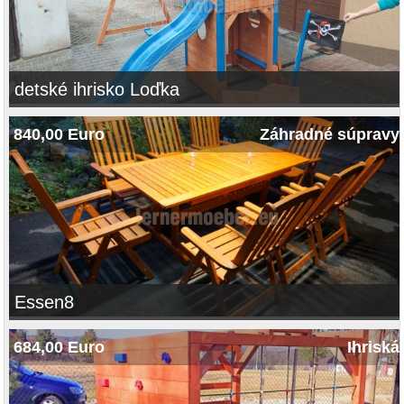
detské ihrisko Loďka
840,00 Euro
Záhradné súpravy
Essen8
684,00 Euro
Ihriská