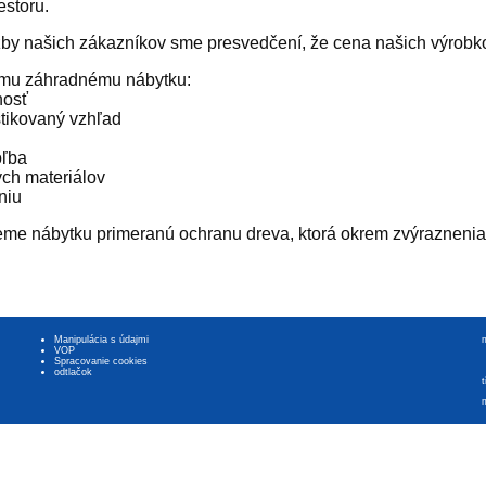
estoru.
by našich zákazníkov sme presvedčení, že cena našich výrobko
ému záhradnému nábytku:
tnosť
istikovaný vzhľad
oľba
ých materiálov
niu
me nábytku primeranú ochranu dreva, ktorá okrem zvýraznenia p
Manipulácia s údajmi
VOP
Spracovanie cookies
odtlačok