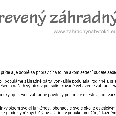
príde a je dobré sa pripraviť na to, na akom sedení budete sed
i populárne záhradné párty, vonkajšie podujatia, rodinné a pria
ešenia našich výrobkov pre sofistikované vybavenie záhrad, ter
oskytujú pevné záhradné pavilóny pohodlné miesto aj pre väčši
lnky okrem svojej funkčnosti obohacuje svoje okolie estetickým 
e produkty rôznych štýlov a farieb v ponuke umožňujú každému, 