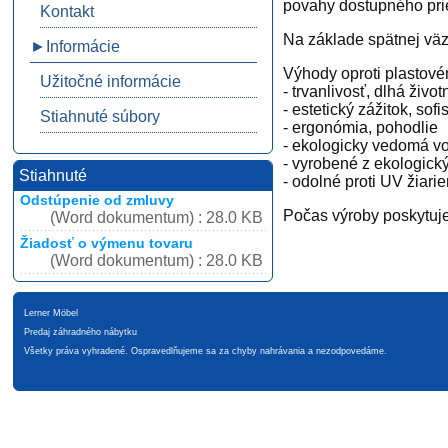
povahy dostupného pri
Kontakt
Na základe spätnej väz
►Informácie
Výhody oproti plastov
Užitočné informácie
- trvanlivosť, dlhá živo
- estetický zážitok, sof
Stiahnuté súbory
- ergonómia, pohodlie
- ekologicky vedomá v
- vyrobené z ekologick
Stiahnuté
- odolné proti UV žiarie
Odstúpenie od zmluvy
Počas výroby poskytuje
(Word dokumentum) : 28.0 KB
Žiadosť o výmenu tovaru
(Word dokumentum) : 28.0 KB
Lerner Möbel
Predaj záhradného nábytku
Všetky práva vyhradené. Ospravedlňujeme sa za chyby nahrávania a nezodpovedáme.