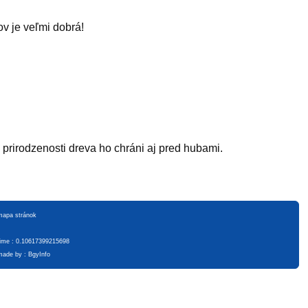
v je veľmi dobrá!
rirodzenosti dreva ho chráni aj pred hubami.
mapa stránok
time : 0.10617399215698
made by :
BgyInfo