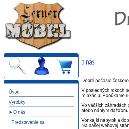
O nás
Dobré počasie čoskoro 
V posledných rokoch bol
Úvod
relaxáciu: Ponúkame ri
Výrobky
Vo väčších záhradách p
alebo náhlym dažďom.
►O nás
Vonkajší nábytok a dop
Predstavenie sa
Na našej webovej stránk