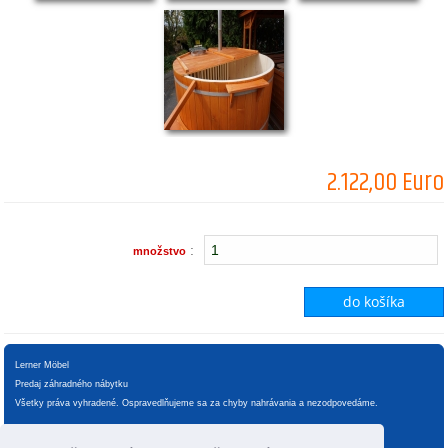
2.122,00 Euro
:
množstvo
Lerner Möbel
Predaj záhradného nábytku
Všetky práva vyhradené. Ospravedlňujeme sa za chyby nahrávania a nezodpovedáme.
Manipulácia s údajmi
VOP